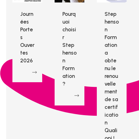
Journ
Pourq
Step
ées
uoi
henso
Porte
choisi
n
s
r
Form
Ouver
Step
ation
tes
henso
a
2026
n
obte
Form
nu le
ation
renou
?
velle
ment
de sa
certif
icatio
n
Quali
opi !