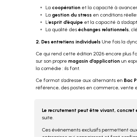
La
coopération
et la capacité à avance
La
gestion du stress
en conditions réelle
L’
esprit d’équipe
et la capacité à s’adap
La qualité des
échanges relationnels
, c
2. Des entretiens individuels
Une fois la dyn
Ce qui rend cette édition 2026 encore plus 
sur son propre
magasin d’application
un espa
la comédie : ils font.
Ce format s’adresse aux alternants en
Bac P
référence, des postes en commerce, vente 
Le recrutement peut être vivant, concre
suite.
Ces événements exclusifs permettent aux 