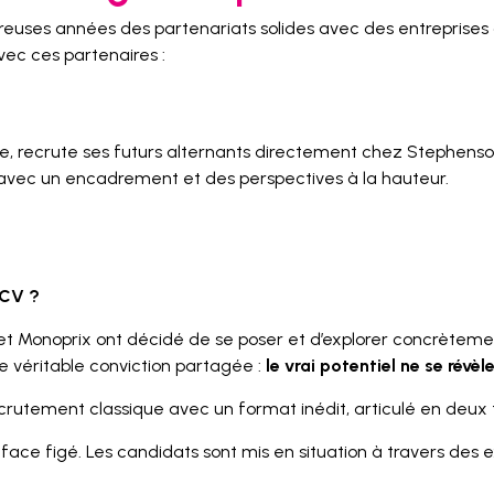
ses années des partenariats solides avec des entreprises d
avec ces partenaires :
e, recrute ses futurs alternants directement chez Stephenson
, avec un encadrement et des perspectives à la hauteur.
 CV ?
t Monoprix ont décidé de se poser et d’explorer concrètement
ne véritable conviction partagée :
le vrai potentiel ne se révèle
crutement classique avec un format inédit, articulé en deux 
-face figé. Les candidats sont mis en situation à travers des e