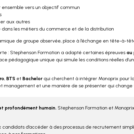
r ensemble vers un objectif commun
s
ter aux autres
lé dans les métiers du commerce et de la distribution
amique de groupe observée, place à l’échange en tête-à-tête p
forte : Stephenson Formation a adapté certaines épreuves
au 
ce pédagogique unique qui simule les conditions réelles d’un
ro
,
BTS
et
Bachelor
qui cherchent à intégrer Monoprix pour l
et management et une manière de se présenter qui change v
t et profondément humain.
Stephenson Formation et Monoprix 
candidats d’accéder à des processus de recrutement simplif