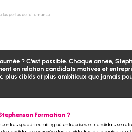
 les portes de l’alternance
ournée ? C’est possible.
Chaque année, Steph
ent en relation candidats motivés et entrepri
 plus ciblés et plus ambitieux que jamais p
 Stephenson Formation ?
 rencontres speed-recruiting où entreprises et candidats se 
e candidature envoyée dans le vide. Pas de semaines d’atte